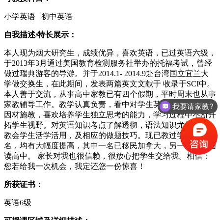
小学英语 初中英语
自我描述/特长展示：
本人现为烟大研究生，成绩优异，喜欢英语，已过英语六级，
于2013年3月通过美国教育检测服务社举办的托福考试，曾经
做过瑞典游客的导游。并于2014.1- 2014.9赴台湾国立宜兰大
学做交换生，在此期间，发表两篇英文文献于
收录于SCI中。
本人善于交流，从事高中家教已有四个假期，平时周末也从事
家教辅导工作。教学认真负责，看中对学生英语兴趣的培养，
我要请家教?
因材施教，喜欢培养学生独立思考的能力，学习过程中不断开
拓学生视野。对英语知识考点了解透彻，语法知识尤为牢固，
教会学生活学活用，及相应的做题技巧。现已教过学生20余
名，均有大幅度提高，其中一名已移民加拿大，另一名去美国
读高中。 家长对我也很信赖，很放心把学生交给我。相信：
您若给我一次机会，我定还您一份惊喜！
所获证书：
英语6级