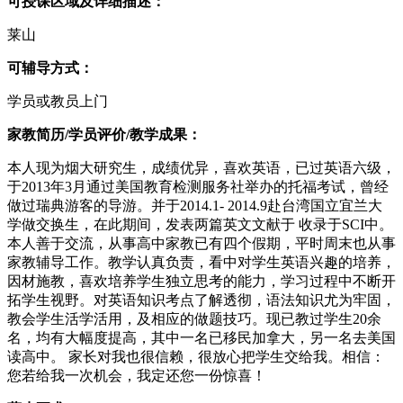
可授课区域及详细描述：
莱山
可辅导方式：
学员或教员上门
家教简历/学员评价/教学成果：
本人现为烟大研究生，成绩优异，喜欢英语，已过英语六级，
于2013年3月通过美国教育检测服务社举办的托福考试，曾经
做过瑞典游客的导游。并于2014.1- 2014.9赴台湾国立宜兰大
学做交换生，在此期间，发表两篇英文文献于
收录于SCI中。
本人善于交流，从事高中家教已有四个假期，平时周末也从事
家教辅导工作。教学认真负责，看中对学生英语兴趣的培养，
因材施教，喜欢培养学生独立思考的能力，学习过程中不断开
拓学生视野。对英语知识考点了解透彻，语法知识尤为牢固，
教会学生活学活用，及相应的做题技巧。现已教过学生20余
名，均有大幅度提高，其中一名已移民加拿大，另一名去美国
读高中。 家长对我也很信赖，很放心把学生交给我。相信：
您若给我一次机会，我定还您一份惊喜！